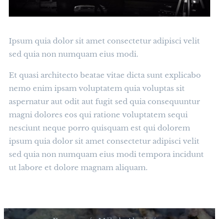
Ipsum quia dolor sit amet consectetur adipisci velit
sed quia non numquam eius modi.
Et quasi architecto beatae vitae dicta sunt explicabo
nemo enim ipsam voluptatem quia voluptas sit
aspernatur aut odit aut fugit sed quia consequuntur
magni dolores eos qui ratione voluptatem sequi
nesciunt neque porro quisquam est qui dolorem
ipsum quia dolor sit amet consectetur adipisci velit
sed quia non numquam eius modi tempora incidunt
ut labore et dolore magnam aliquam.