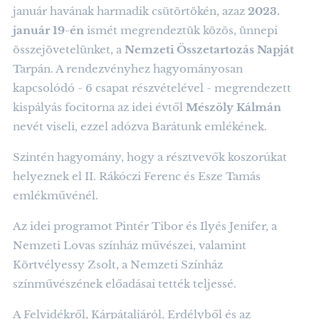
január havának harmadik csütörtökén, azaz
2023.
január 19-én
ismét megrendeztük közös, ünnepi
összejövetelünket, a
Nemzeti Összetartozás Napját
Tarpán. A rendezvényhez hagyományosan
kapcsolódó - 6 csapat részvételével - megrendezett
kispályás focitorna az idei évtől
Mészöly Kálmán
nevét viseli, ezzel adózva Barátunk emlékének.
Szintén hagyomány, hogy a résztvevők koszorúkat
helyeznek el II. Rákóczi Ferenc és Esze Tamás
emlékművénél.
Az idei programot Pintér Tibor és Ilyés Jenifer, a
Nemzeti Lovas színház művészei, valamint
Körtvélyessy Zsolt, a Nemzeti Színház
színművészének előadásai tették teljessé.
A Felvidékről, Kárpátaljáról, Erdélyből és az